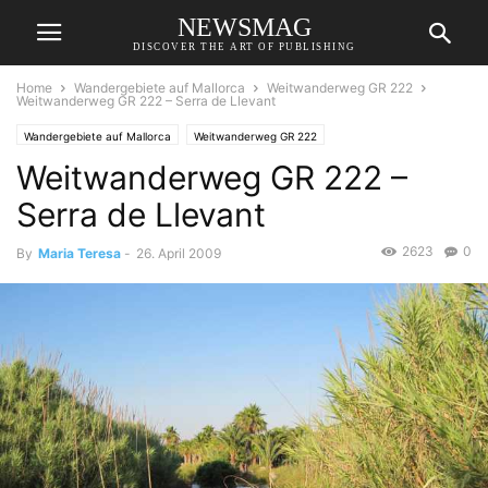
NEWSMAG
DISCOVER THE ART OF PUBLISHING
Home
Wandergebiete auf Mallorca
Weitwanderweg GR 222
Weitwanderweg GR 222 – Serra de Llevant
Wandergebiete auf Mallorca
Weitwanderweg GR 222
Weitwanderweg GR 222 –
Serra de Llevant
2623
0
By
Maria Teresa
-
26. April 2009