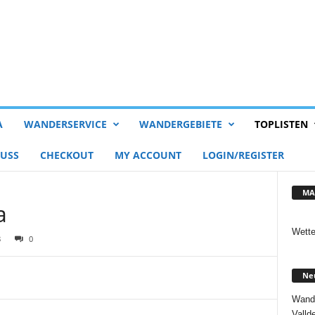
A
WANDERSERVICE
WANDERGEBIETE
TOPLISTEN
USS
CHECKOUT
MY ACCOUNT
LOGIN/REGISTER
MA
a
Wette
8
0
Neu
Wande
Vall