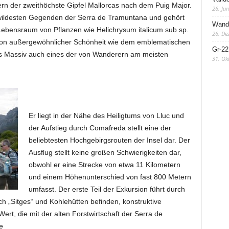
ern der zweithöchste Gipfel Mallorcas nach dem Puig Major.
26. Ju
d wildesten Gegenden der Serra de Tramuntana und gehört
Wande
Lebensraum von Pflanzen wie Helichrysum italicum sub sp.
26. De
 von außergewöhnlicher Schönheit wie dem emblematischen
Gr-22
s Massiv auch eines der von Wanderern am meisten
31. Ok
Er liegt in der Nähe des Heiligtums von Lluc und
der Aufstieg durch Comafreda stellt eine der
beliebtesten Hochgebirgsrouten der Insel dar. Der
Ausflug stellt keine großen Schwierigkeiten dar,
obwohl er eine Strecke von etwa 11 Kilometern
und einem Höhenunterschied von fast 800 Metern
umfasst. Der erste Teil der Exkursion führt durch
h „Sitges“ und Kohlehütten befinden, konstruktive
rt, die mit der alten Forstwirtschaft der Serra de
e