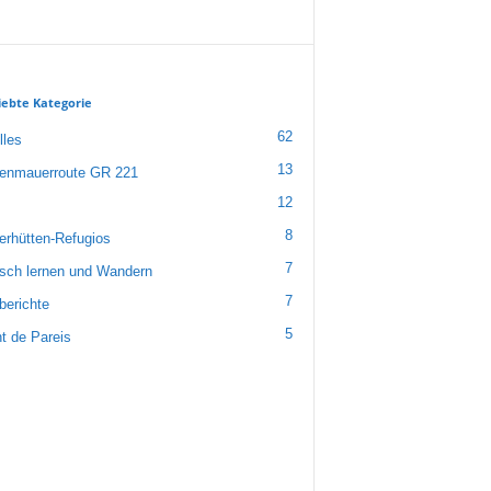
iebte Kategorie
62
lles
13
enmauerroute GR 221
12
8
rhütten-Refugios
7
sch lernen und Wandern
7
berichte
5
nt de Pareis