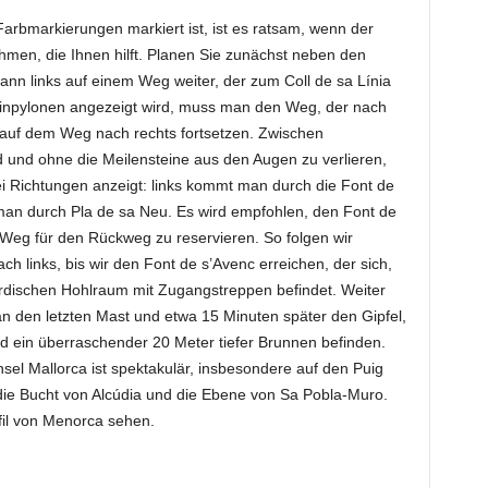
arbmarkierungen markiert ist, ist es ratsam, wenn der
hmen, die Ihnen hilft. Planen Sie zunächst neben den
nn links auf einem Weg weiter, der zum Coll de sa Línia
Steinpylonen angezeigt wird, muss man den Weg, der nach
 auf dem Weg nach rechts fortsetzen. Zwischen
 und ohne die Meilensteine ​​aus den Augen zu verlieren,
i Richtungen anzeigt: links kommt man durch die Font de
an durch Pla de sa Neu. Es wird empfohlen, den Font de
eg für den Rückweg zu reservieren. So folgen wir
h links, bis wir den Font de s’Avenc erreichen, der sich,
irdischen Hohlraum mit Zugangstreppen befindet. Weiter
an den letzten Mast und etwa 15 Minuten später den Gipfel,
nd ein überraschender 20 Meter tiefer Brunnen befinden.
nsel Mallorca ist spektakulär, insbesondere auf den Puig
ie Bucht von Alcúdia und die Ebene von Sa Pobla-Muro.
il von Menorca sehen.