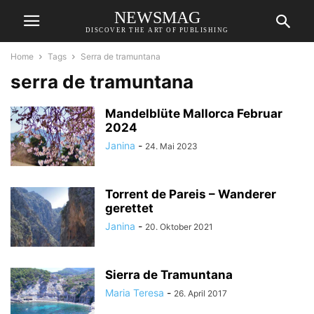
NEWSMAG
DISCOVER THE ART OF PUBLISHING
Home
Tags
Serra de tramuntana
serra de tramuntana
Mandelblüte Mallorca Februar
2024
Janina
-
24. Mai 2023
Torrent de Pareis – Wanderer
gerettet
Janina
-
20. Oktober 2021
Sierra de Tramuntana
Maria Teresa
-
26. April 2017