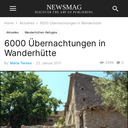
NEWSMAG
DISCOVER THE ART OF PUBLISHING
Home
Aktuelles
6000 Übernachtungen in Wanderhütte
Aktuelles
Wanderhütten-Refugios
6000 Übernachtungen in
Wanderhütte
2394
0
By
Maria Teresa
-
23. Januar 2011